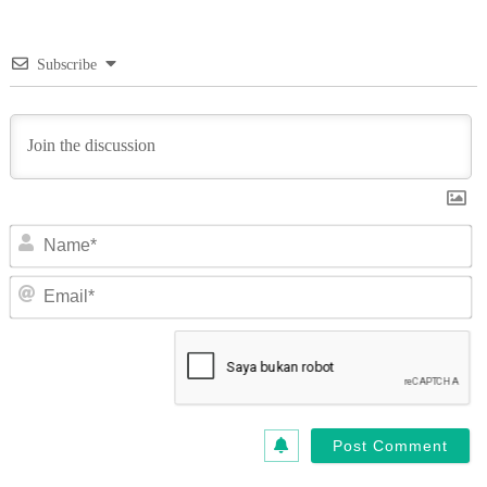
Subscribe
N
Em