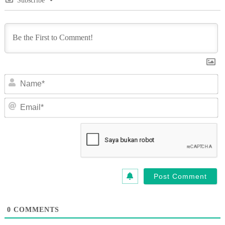
Subscribe
N
Em
0
COMMENTS