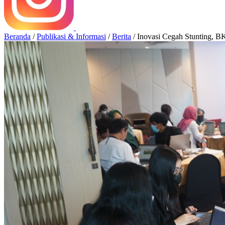
Beranda
/
Publikasi & Informasi
/
Berita
/
Inovasi Cegah Stunting, 