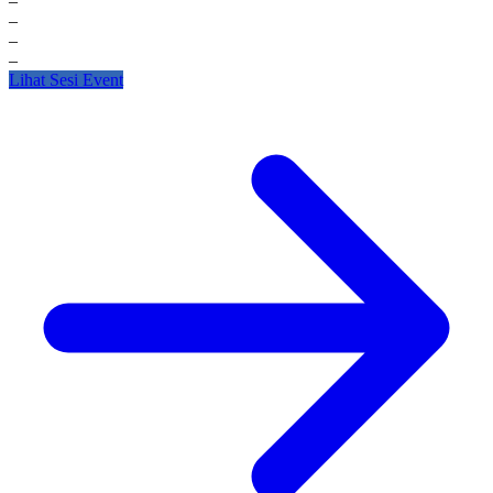
–
SK Tim Audit Kasus Stunting
–
Format Pernyataan Komitmen dan Bebas Benturan Kepentingan
–
Daftar Tim Pakar Audit Kasus Stunting
–
F.A.Q. Audit Kasus Stuting
Lihat Sesi Event