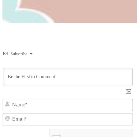
Subscribe
N
Em