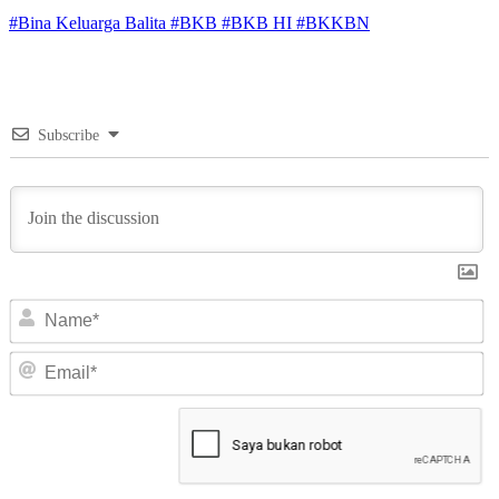
#Bina Keluarga Balita
#BKB
#BKB HI
#BKKBN
Subscribe
N
Em