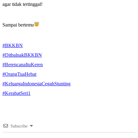
agar tidak tertinggal!
Sampai bertemu
#BKKBN
#DitbalnakBKKBN
#BerencanaItuKeren
#OrangTuaHebat
#KeluargaIndonesiaCegahStunting
#KerabatSeri1
Subscribe