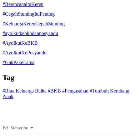
#BerencanaItuKeren
#CegahStuntingItuPenting
#KeluargaKerenCegahStunting
#ayoikutkebkbdanposyandu
#AyoIkutKeBKB
#AyoIkutKePosyandu
#GakPakeLama
Tag
#Bina Keluarga Balita
#BKB
#Pengasuhan
#Tumbuh Kembang
Anak
Subscribe