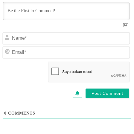
N
Em
0
COMMENTS