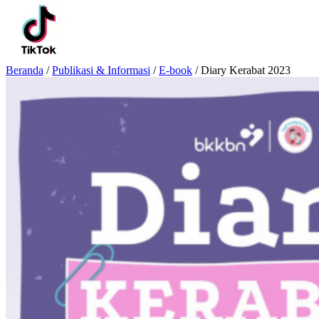
Beranda
/
Publikasi & Informasi
/
E-book
/
Diary Kerabat 2023