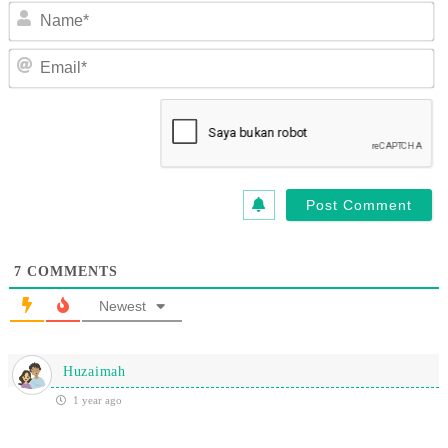
N
Em
7
COMMENTS
Newest
Huzaimah
1 year ago