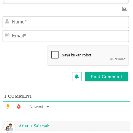
N
Em
1
COMMENT
Newest
Afiatus Salamah