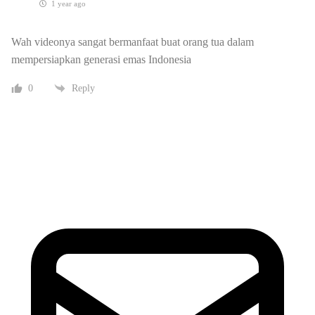
1 year ago
Wah videonya sangat bermanfaat buat orang tua dalam
mempersiapkan generasi emas Indonesia
0
Reply