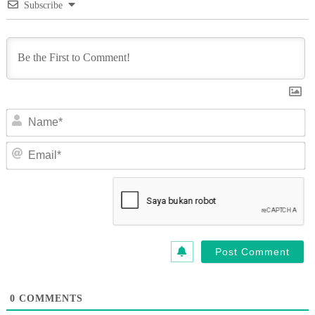
Subscribe
N
Em
0
COMMENTS